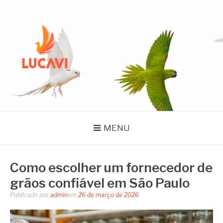
Pular
para
o
conteúdo
BLOG LUCAVI
SEMENTES
MENU
Como escolher um fornecedor de
grãos confiável em São Paulo
Publicado por
admin
em
26 de março de 2026