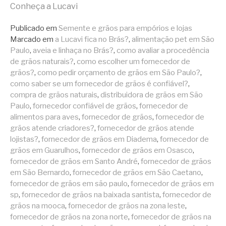
Conheça a Lucavi
Publicado em
Semente e grãos para empórios e lojas
Marcado em
a Lucavi fica no Brás?
,
alimentação pet em São
Paulo
,
aveia e linhaça no Brás?
,
como avaliar a procedência
de grãos naturais?
,
como escolher um fornecedor de
grãos?
,
como pedir orçamento de grãos em São Paulo?
,
como saber se um fornecedor de grãos é confiável?
,
compra de grãos naturais
,
distribuidora de grãos em São
Paulo
,
fornecedor confiável de grãos
,
fornecedor de
alimentos para aves
,
fornecedor de grãos
,
fornecedor de
grãos atende criadores?
,
fornecedor de grãos atende
lojistas?
,
fornecedor de grãos em Diadema
,
fornecedor de
grãos em Guarulhos
,
fornecedor de grãos em Osasco
,
fornecedor de grãos em Santo André
,
fornecedor de grãos
em São Bernardo
,
fornecedor de grãos em São Caetano
,
fornecedor de grãos em são paulo
,
fornecedor de grãos em
sp
,
fornecedor de grãos na baixada santista
,
fornecedor de
grãos na mooca
,
fornecedor de grãos na zona leste
,
fornecedor de grãos na zona norte
,
fornecedor de grãos na