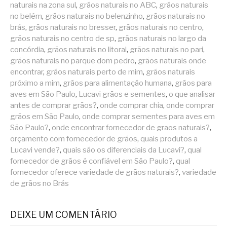
naturais na zona sul
,
grãos naturais no ABC
,
grãos naturais
no belém
,
grãos naturais no belenzinho
,
grãos naturais no
brás
,
grãos naturais no bresser
,
grãos naturais no centro
,
grãos naturais no centro de sp
,
grãos naturais no largo da
concórdia
,
grãos naturais no litoral
,
grãos naturais no pari
,
grãos naturais no parque dom pedro
,
grãos naturais onde
encontrar
,
grãos naturais perto de mim
,
grãos naturais
próximo a mim
,
grãos para alimentação humana
,
grãos para
aves em São Paulo
,
Lucavi grãos e sementes
,
o que analisar
antes de comprar grãos?
,
onde comprar chia
,
onde comprar
grãos em São Paulo
,
onde comprar sementes para aves em
São Paulo?
,
onde encontrar fornecedor de graos naturais?
,
orçamento com fornecedor de grãos
,
quais produtos a
Lucavi vende?
,
quais são os diferenciais da Lucavi?
,
qual
fornecedor de grãos é confiável em São Paulo?
,
qual
fornecedor oferece variedade de grãos naturais?
,
variedade
de grãos no Brás
DEIXE UM COMENTÁRIO