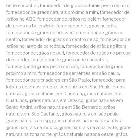
onde encontrar
,
fornecedor de graos naturais perto de mim
,
fornecedor de graos naturais próximo a mim
,
fornecedor de
grãos no ABC
,
fornecedor de grãos no belém
,
fornecedor
de grãos no belenzinho
,
fornecedor de grãos no brás
,
fornecedor de grãos no bresser
,
fornecedor de grãos no
centro
,
fornecedor de grãos no centro de sp
,
fornecedor de
grãos no largo da concórdia
,
fornecedor de grãos no litoral
,
fornecedor de grãos no pari
,
fornecedor de grãos no parque
dom pedro
,
fornecedor de grãos onde encontrar
,
fornecedor de grãos perto de mim
,
fornecedor de grãos
próximo a mim
,
fornecedor de sementes em são paulo
,
fornecedor para criadores em São Paulo
,
fornecedor para
lojistas de grãos
,
grãos e sementes em São Paulo
,
grãos
naturais
,
grãos naturais em Diadema
,
grãos naturais em
Guarulhos
,
grãos naturais em Osasco
,
grãos naturais em
Santo André
,
grãos naturais em São Bernardo
,
grãos
naturais em São Caetano
,
grãos naturais em são paulo
,
grãos naturais em sp
,
grãos naturais na baixada santista
,
grãos naturais na mooca
,
grãos naturais na zona leste
,
grãos
naturais na zona norte
,
grãos naturais na zona oeste
,
grãos