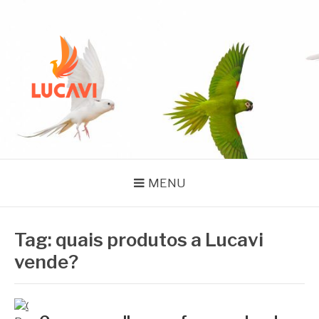
Pular
para
o
conteúdo
BLOG LUCAVI
SEMENTES
MENU
Tag:
quais produtos a Lucavi
vende?