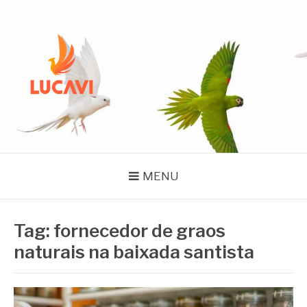
Pular
para
o
conteúdo
BLOG LUCAVI
SEMENTES
MENU
Tag:
fornecedor de graos
naturais na baixada santista