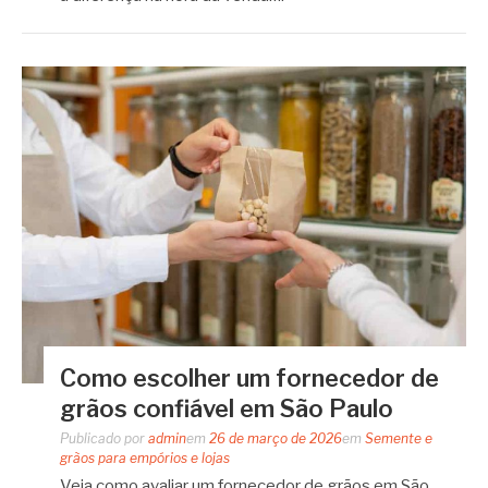
Como escolher um fornecedor de
grãos confiável em São Paulo
Publicado por
admin
em
26 de março de 2026
em
Semente e
grãos para empórios e lojas
Veja como avaliar um fornecedor de grãos em São