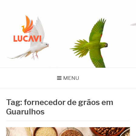
Pular
para
o
conteúdo
BLOG LUCAVI
SEMENTES
MENU
Tag:
fornecedor de grãos em
Guarulhos