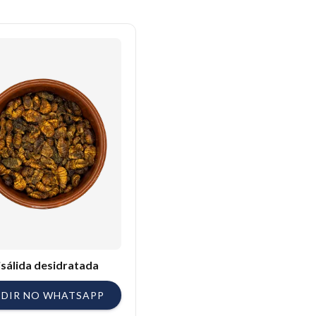
 aves em recuperação.
uncionamento neuromuscular.
no bico ou nas patas.
s regulares e produtivos.
isálida desidratada
EDIR NO WHATSAPP