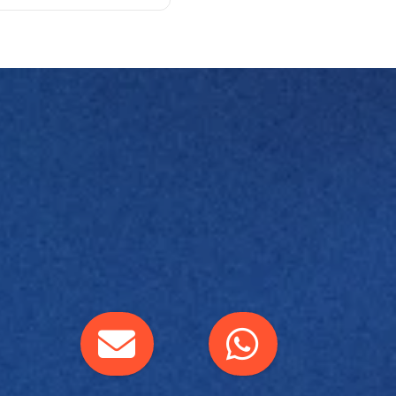
a de patógenos.
lidade.
ção ou oxidação.
perdício.