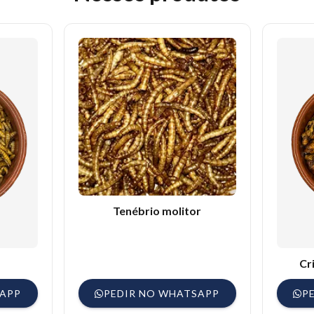
ento ósseo e muscular:
especialmente importante em filhotes e
comportamento ativo:
resultado da melhora na disposição e no f
cias nutricionais ocultas:
minimiza quedas de penas e alterações 
cundidade:
aves bem nutridas apresentam ciclos reprodutivos mai
Tenébrio molitor
Cr
SAPP
PEDIR NO WHATSAPP
P