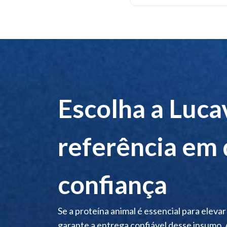
Processo de p
Orige
Boa compatibi
Aprese
Escolha a Luc
referência em 
confiança
Se a proteína animal é essencial para eleva
garante a entrega confiável desse insumo.