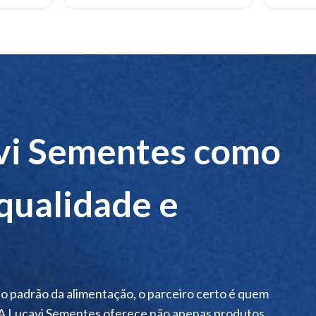
rodução certificado:
garante controle microbiológico e ausênci
m bem documentada:
evita riscos com subprodutos de baixa qua
lidade com sementes:
permite misturas homogêneas, sem separa
ntação adequada ao tipo de ave:
evita rejeição alimentar e des
avi Sementes como
qualidade e
r o padrão da alimentação, o parceiro certo é quem
 A Lucavi Sementes oferece não apenas produtos,