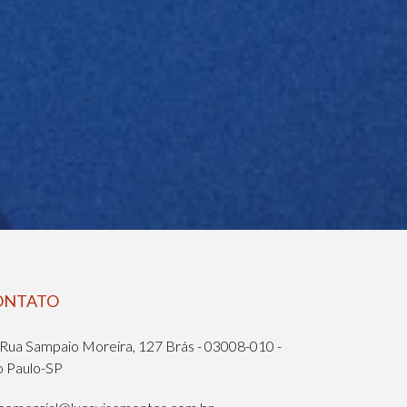
ONTATO
Rua Sampaio Moreira, 127 Brás - 03008-010 -
o Paulo-SP