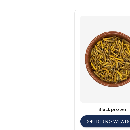
Melhor desenvolvim
Estímulo ao canto e ao 
Redução de deficiên
Aumento na taxa de fe
Black protein
PEDIR NO WHAT