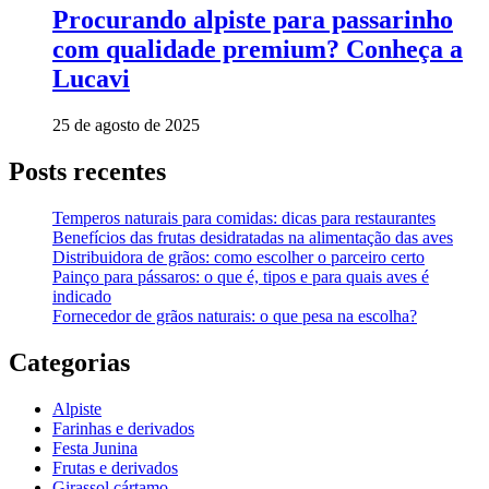
Procurando alpiste para passarinho
com qualidade premium? Conheça a
Lucavi
25 de agosto de 2025
Posts recentes
Temperos naturais para comidas: dicas para restaurantes
Benefícios das frutas desidratadas na alimentação das aves
Distribuidora de grãos: como escolher o parceiro certo
Painço para pássaros: o que é, tipos e para quais aves é
indicado
Fornecedor de grãos naturais: o que pesa na escolha?
Categorias
Alpiste
Farinhas e derivados
Festa Junina
Frutas e derivados
Girassol cártamo