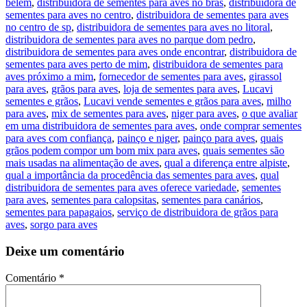
belém
,
distribuidora de sementes para aves no brás
,
distribuidora de
sementes para aves no centro
,
distribuidora de sementes para aves
no centro de sp
,
distribuidora de sementes para aves no litoral
,
distribuidora de sementes para aves no parque dom pedro
,
distribuidora de sementes para aves onde encontrar
,
distribuidora de
sementes para aves perto de mim
,
distribuidora de sementes para
aves próximo a mim
,
fornecedor de sementes para aves
,
girassol
para aves
,
grãos para aves
,
loja de sementes para aves
,
Lucavi
sementes e grãos
,
Lucavi vende sementes e grãos para aves
,
milho
para aves
,
mix de sementes para aves
,
niger para aves
,
o que avaliar
em uma distribuidora de sementes para aves
,
onde comprar sementes
para aves com confiança
,
painço e niger
,
painço para aves
,
quais
grãos podem compor um bom mix para aves
,
quais sementes são
mais usadas na alimentação de aves
,
qual a diferença entre alpiste
,
qual a importância da procedência das sementes para aves
,
qual
distribuidora de sementes para aves oferece variedade
,
sementes
para aves
,
sementes para calopsitas
,
sementes para canários
,
sementes para papagaios
,
serviço de distribuidora de grãos para
aves
,
sorgo para aves
Deixe um comentário
Comentário
*