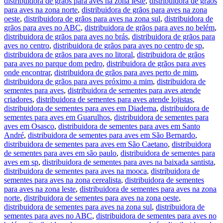
distribuidora de grãos para aves na zona leste
,
distribuidora de grãos
para aves na zona norte
,
distribuidora de grãos para aves na zona
oeste
,
distribuidora de grãos para aves na zona sul
,
distribuidora de
grãos para aves no ABC
,
distribuidora de grãos para aves no belém
,
distribuidora de grãos para aves no brás
,
distribuidora de grãos para
aves no centro
,
distribuidora de grãos para aves no centro de sp
,
distribuidora de grãos para aves no litoral
,
distribuidora de grãos
para aves no parque dom pedro
,
distribuidora de grãos para aves
onde encontrar
,
distribuidora de grãos para aves perto de mim
,
distribuidora de grãos para aves próximo a mim
,
distribuidora de
sementes para aves
,
distribuidora de sementes para aves atende
criadores
,
distribuidora de sementes para aves atende lojistas
,
distribuidora de sementes para aves em Diadema
,
distribuidora de
sementes para aves em Guarulhos
,
distribuidora de sementes para
aves em Osasco
,
distribuidora de sementes para aves em Santo
André
,
distribuidora de sementes para aves em São Bernardo
,
distribuidora de sementes para aves em São Caetano
,
distribuidora
de sementes para aves em são paulo
,
distribuidora de sementes para
aves em sp
,
distribuidora de sementes para aves na baixada santista
,
distribuidora de sementes para aves na mooca
,
distribuidora de
sementes para aves na zona cerealista
,
distribuidora de sementes
para aves na zona leste
,
distribuidora de sementes para aves na zona
norte
,
distribuidora de sementes para aves na zona oeste
,
distribuidora de sementes para aves na zona sul
,
distribuidora de
sementes para aves no ABC
,
distribuidora de sementes para aves no