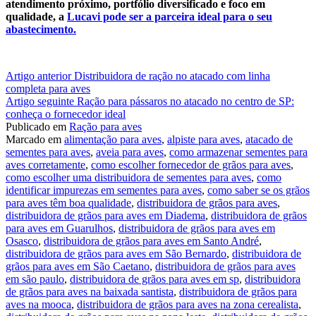
atendimento próximo, portfólio diversificado e foco em
qualidade, a
Lucavi pode ser a parceira ideal para o seu
abastecimento.
Continue
Artigo anterior
Distribuidora de ração no atacado com linha
completa para aves
lendo
Artigo seguinte
Ração para pássaros no atacado no centro de SP:
conheça o fornecedor ideal
Publicado em
Ração para aves
Marcado em
alimentação para aves
,
alpiste para aves
,
atacado de
sementes para aves
,
aveia para aves
,
como armazenar sementes para
aves corretamente
,
como escolher fornecedor de grãos para aves
,
como escolher uma distribuidora de sementes para aves
,
como
identificar impurezas em sementes para aves
,
como saber se os grãos
para aves têm boa qualidade
,
distribuidora de grãos para aves
,
distribuidora de grãos para aves em Diadema
,
distribuidora de grãos
para aves em Guarulhos
,
distribuidora de grãos para aves em
Osasco
,
distribuidora de grãos para aves em Santo André
,
distribuidora de grãos para aves em São Bernardo
,
distribuidora de
grãos para aves em São Caetano
,
distribuidora de grãos para aves
em são paulo
,
distribuidora de grãos para aves em sp
,
distribuidora
de grãos para aves na baixada santista
,
distribuidora de grãos para
aves na mooca
,
distribuidora de grãos para aves na zona cerealista
,