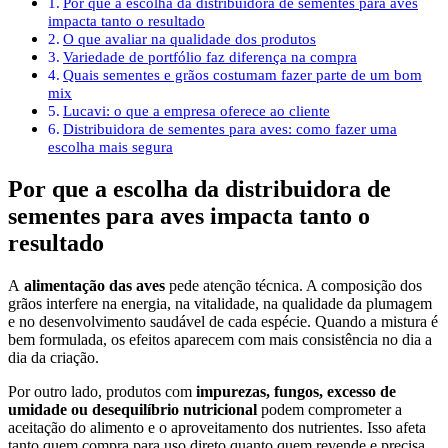
Por que a escolha da distribuidora de sementes para aves
impacta tanto o resultado
O que avaliar na qualidade dos produtos
Variedade de portfólio faz diferença na compra
Quais sementes e grãos costumam fazer parte de um bom
mix
Lucavi: o que a empresa oferece ao cliente
Distribuidora de sementes para aves: como fazer uma
escolha mais segura
Por que a escolha da distribuidora de
sementes para aves impacta tanto o
resultado
A
alimentação das aves
pede atenção técnica. A composição dos
grãos interfere na energia, na vitalidade, na qualidade da plumagem
e no desenvolvimento saudável de cada espécie. Quando a mistura é
bem formulada, os efeitos aparecem com mais consistência no dia a
dia da criação.
Por outro lado, produtos com
impurezas, fungos, excesso de
umidade ou desequilíbrio nutricional
podem comprometer a
aceitação do alimento e o aproveitamento dos nutrientes. Isso afeta
tanto quem compra para uso direto quanto quem revende e precisa