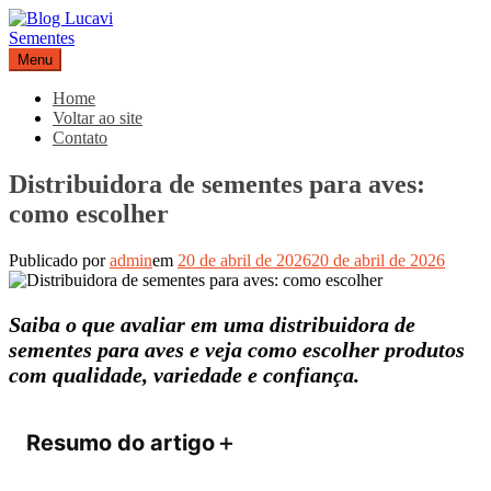
Pular
para
o
Menu
Blog Lucavi Sementes
conteúdo
Home
Voltar ao site
Contato
Distribuidora de sementes para aves:
como escolher
Publicado por
admin
em
20 de abril de 2026
20 de abril de 2026
Saiba o que avaliar em uma distribuidora de
sementes para aves e veja como escolher produtos
com qualidade, variedade e confiança.
Resumo do artigo
＋