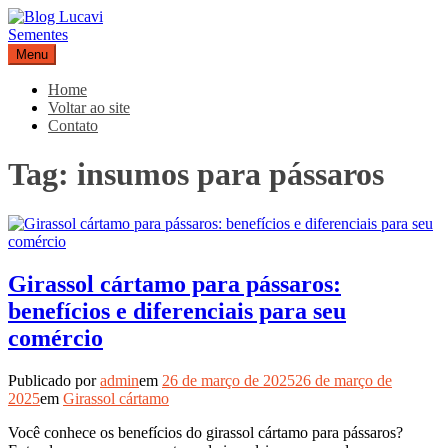
Pular
para
o
Menu
Blog Lucavi Sementes
conteúdo
Home
Voltar ao site
Contato
Tag:
insumos para pássaros
Girassol cártamo para pássaros:
benefícios e diferenciais para seu
comércio
Publicado por
admin
em
26 de março de 2025
26 de março de
2025
em
Girassol cártamo
Você conhece os benefícios do girassol cártamo para pássaros?